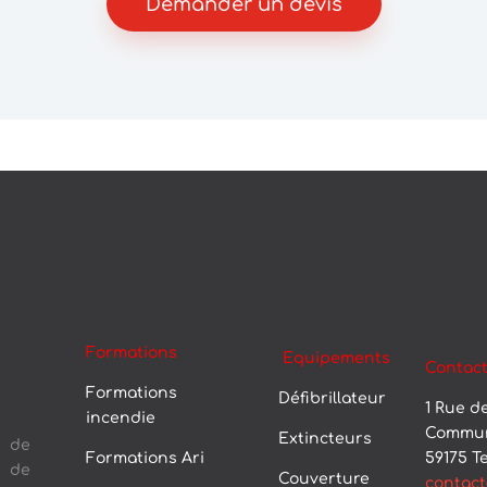
Demander un devis
Formations
Equipements
Contac
Formations
Défibrillateur
1 Rue de
incendie
Commun
Extincteurs
s de
59175 
Formations Ari
e de
Couverture
contact