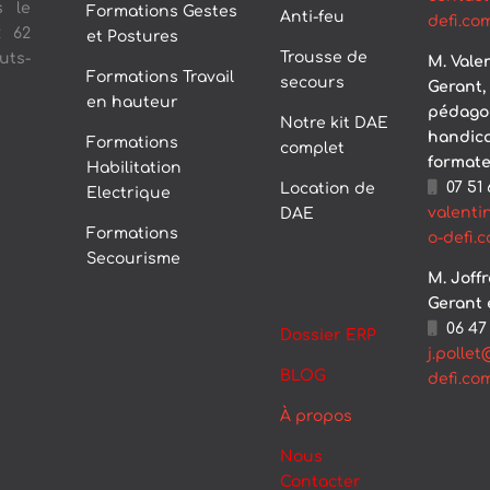
s le
Formations Gestes
Anti-feu
defi.co
2 62
et Postures
Trousse de
uts-
M. Vale
Formations Travail
secours
Gerant,
en hauteur
pédago
Notre kit DAE
handica
Formations
complet
format
Habilitation
07 51 
Location de
Electrique
valenti
DAE
Formations
o-defi.
Secourisme
M. Joff
Gerant 
06 47 
Dossier ERP
j.polle
BLOG
defi.co
À
propos
Nous
Contacter