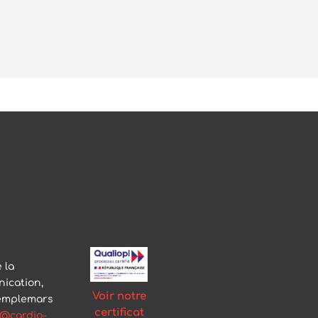
t
 la
ication,
Voir notre
Templemars
certificat
@cardio-