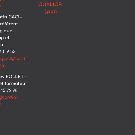
QUALIOPI
m
(.pdf)
ntin GACI –
 référent
gique,
p et
eur
63 19 53
n.gaci@cardi
com
rey POLLET –
et formateur
45 72 98
t@cardio-
m